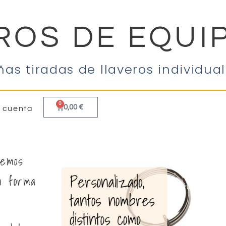
ROS DE EQUI
as tiradas de llaveros individual
0
0,00
€
 cuenta
cemos
n forma