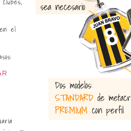
 clubes,
en el
sos:
AR
o
aria