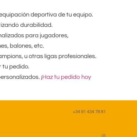
 equipación deportiva de tu equipo.
tizando durabilidad.
nalizados para jugadores,
es, balones, etc.
pions, u otras ligas profesionales.
 tu pedido.
rsonalizados. ¡
Haz tu pedido hoy
+34 91 434 78 81