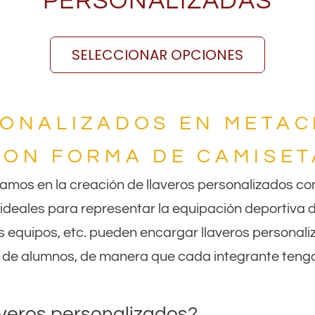
PERSONALIZADAS
5,00
€
7,00
€
SELECCIONAR OPCIONES
ONALIZADOS EN METAC
CON FORMA DE CAMISET
izamos en la creación de llaveros personalizados c
 ideales para representar la equipación deportiva 
s equipos, etc. pueden encargar llaveros personal
o de alumnos, de manera que cada integrante tenga
averos personalizados?