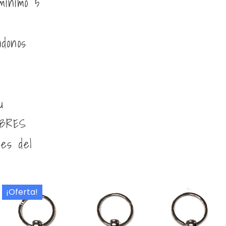
mínimo 5
ndonos
u
BRES
nes del
¡Oferta!